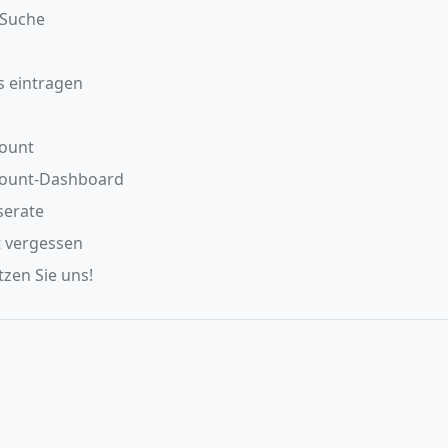
/Suche
s eintragen
ount
count-Dashboard
serate
 vergessen
zen Sie uns!