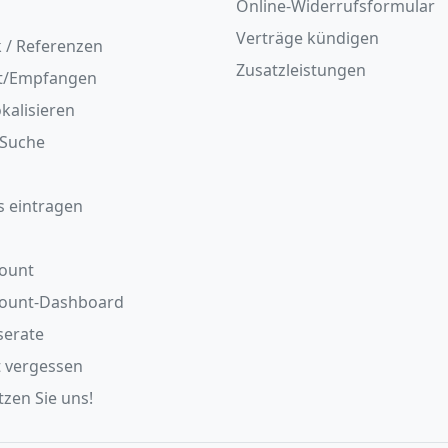
Online-Widerrufsformular
Verträge kündigen
 / Referenzen
Zusatzleistungen
t/Empfangen
okalisieren
/Suche
s eintragen
ount
count-Dashboard
serate
 vergessen
zen Sie uns!